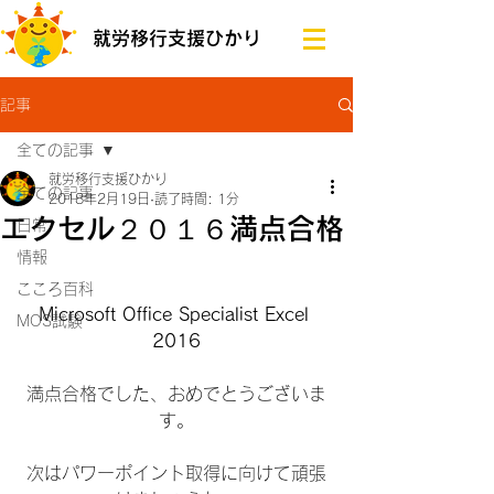
就労移行支援ひかり
記事
全ての記事
就労移行支援ひかり
全ての記事
2018年2月19日
読了時間: 1分
エクセル２０１６満点合格
日常
情報
こころ百科
Microsoft Office Specialist Excel 
MOS試験
2016
満点合格でした、おめでとうございま
す。
次はパワーポイント取得に向けて頑張