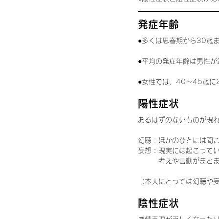
発症年齢
●多くは思春期から30歳
●平均の発症年齢は男性が
●女性では、40〜45歳
陽性症状
あるはずのないものが現れ
幻聴：ほかのひとには聞
妄想：現実には起こって
　　　考えや言動がまと
（本人にとっては幻聴や
陰性症状