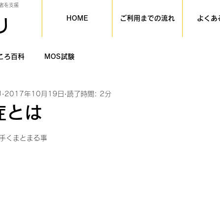
者を支援
HOME
ご利用までの流れ
よくあ
り
ころ百科
MOS試験
り
2017年10月19日
読了時間: 2分
症とは
手くまとまる事