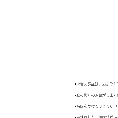
●統合失調症は、およそ1
●脳の機能の調整がうま
●時間をかけてゆっくりつ
●陽性症状と陰性症状があ