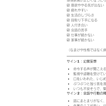
​感情表現が乏しくなった
☑ 意欲ややる気が出ない
☑ 疲れやすい
☑ 生活のしづらさ
☑ 段取り下手になる
☑ 人付き合い
☑ 会話の苦手
☑ 仕事が続かない
☑ 家事が続かない
（なまけや性格ではなく
サイン１：幻覚妄想
命令する声が聞こえる
監視や盗聴を受けてい
口をいわれた、いじめ
ぶつぶつと独り言を言
いつも不安そうで、緊
サイン２：会話や行動の
話にまとまりがなく、
作業のミスが多い、行