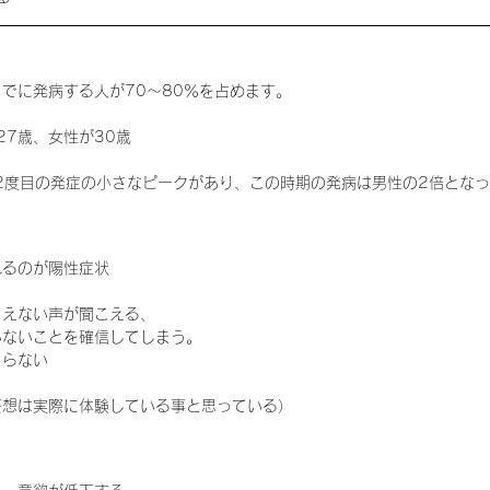
までに発病する人が70〜80％を占めます。
27歳、女性が30歳
に2度目の発症の小さなピークがあり、この時期の発病は男性の2倍とな
るのが陽性症状​
こえない声が聞こえる、
いないことを確信してしまう。
まらない
妄想は実際に体験している事と思っている）