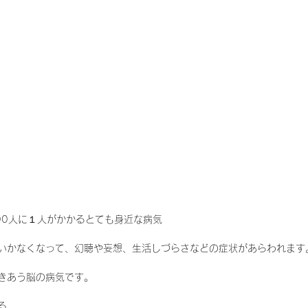
00人に１人がかかるとても身近な病気
くいかなくなって、幻聴や妄想、生活しづらさなどの症状があらわれます
きあう脳の病気です。
る