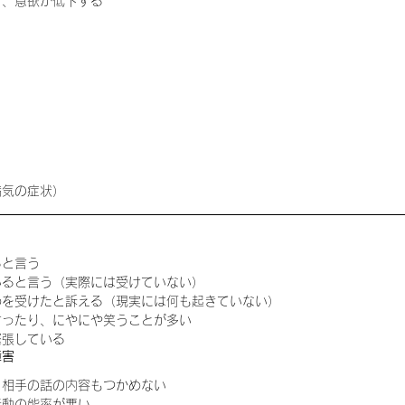
り、意欲が低下する
病気の症状）
と言う  
ると言う（実際には受けていない）  
を受けたと訴える（現実には何も起きていない）  
ったり、にやにや笑うことが多い  
張している 
障害
相手の話の内容もつかめない  
動の能率が悪い 