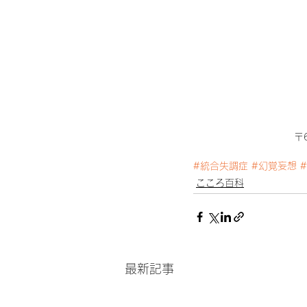
〒
#統合失調症
#幻覚妄想
こころ百科
最新記事