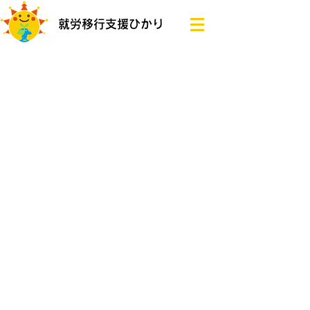
就労移行支援ひかり
Information
月・火・水・木・金 10:00~16:00
土・日・祝 (休)
就労移行支援ひかり​ 鈴蘭台校
078-591-1817
〒651-1114