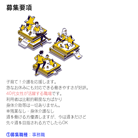
募集要項
子育て！介護を応援します。
急なお休みにも対応できる働きやすさが好評。
40代女性が活躍する職場
です。
利用者は比較的軽度な方ばかり
身体介助等は一切ありません。
※残業なし・身体介護なし
週５働ける方優遇しますが、今は週３だけど
先々週５目指される方でしたらOK
①募集職種
：事務職