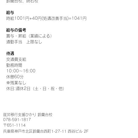
​鈴蘭台校、明石校
給与
時給1001円+40円(処遇改善手当)=1041円
給与の備考
賞与・昇給（業績による）
通勤手当 上限なし
待遇
交通費支給
勤務時間
10:00～16:00
休憩60分
※残業なし
休日:週休2日（土・日・祝・他）
就労移行支援ひかり​ 鈴蘭台校
078-591-1817
〒651-1114
兵庫県神戸市北区鈴蘭台西町1-27-11 ​西谷ビル 2F