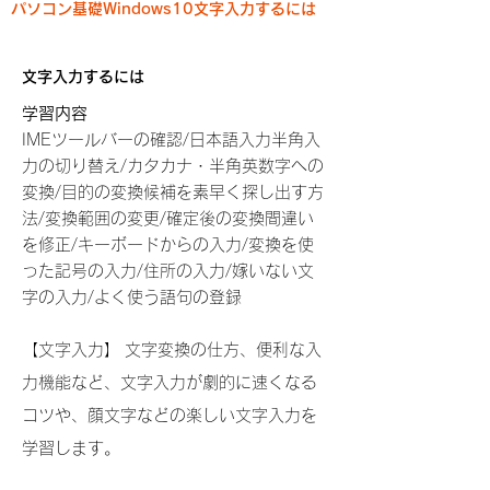
パソコン基礎Windows10文字入力するには
文字入力するには
学習内容
IMEツールバーの確認/日本語入力半角入
力の切り替え/カタカナ・半角英数字への
変換/目的の変換候補を素早く探し出す方
法/変換範囲の変更/確定後の変換間違い
を修正/キーボードからの入力/変換を使
った記号の入力/住所の入力/嫁いない文
字の入力/よく使う語句の登録
【文字入力】 文字変換の仕方、便利な入
力機能など、文字入力が劇的に速くなる
コツや、顔文字などの楽しい文字入力を
学習します。